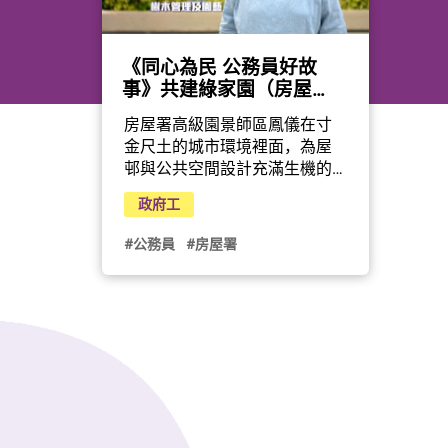
《同心為民 公務員好故
事》共建綠家園（房屋
署）
房屋署高級園景師區鳳儀在寸
金尺土的城市環境裡面，為屋
邨與公共空間設計充滿生機的
園景，並策劃各式各樣的社區
政府工
綠化活動，令居民在都市中亦
享受到綠色生活。她還積極引
#公務員
#房屋署
入創新科技，例如利用無人機
巡查綠化天台狀況，以及研發
爬樹修剪機械人，提高安全性
和工作效率。
公務員事務局與香港電台攜手
製作電視節目《同心為民 公務
員好故事》，精選10位公務員
事務局局長嘉許狀得獎者的感
人故事。節目早前已於港台電