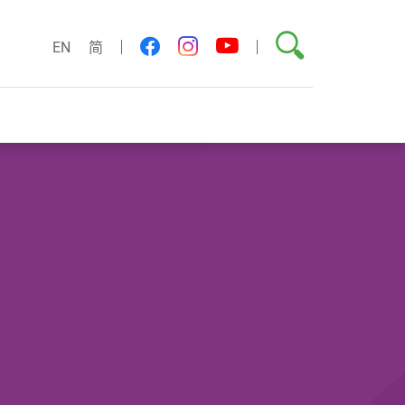
搜尋
youtube
facebook
instagram
EN
简