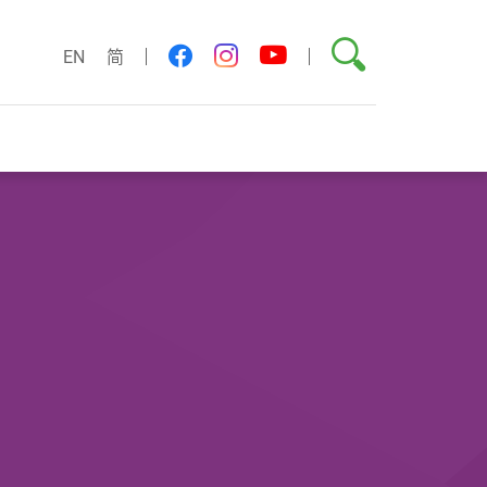
搜尋
youtube
facebook
instagram
EN
简