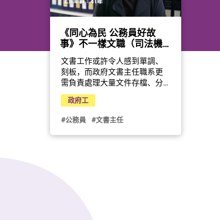
《同心為民 公務員好故
事》不一樣文職（司法機
構）
文書工作或許令人感到單調、
刻板，而政府文書主任職系更
需負責處理大量文件存檔、分
類和整理，確保資料的準確性
政府工
和可存取性，是政府機構能暢
順運作的重要角色。現職九龍
#公務員
#文書主任
城裁判法院副書記長的蕭美
貞，服務市民超過40年，曾調
遷到不同部門、崗位，獲得廣
泛的工作經驗。透過與不同背
景和專業知識的同事合作，進
一步提高她的專業和解決問題
的能力，豐富了她的人生。
（影片由公務員事務局提供）