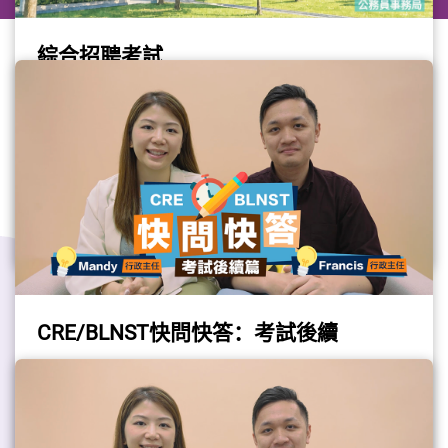
綜合招聘考試
綜合招聘考試暫定於2026年10月3日在香港舉
行，歡迎有意應徵學位或專業程度公務員職位
的人士報考。綜合招聘考試包括三張各為45分
鐘的選擇題形式試卷，分別是英文運用、中文
政府工
運用及能力傾向測試。申請人可報考任何一張
或多張試卷。有意應徵學位或專業程度公務員
#綜合招聘考試
職位的人士，應先取得有關招聘廣告訂明所需
的綜合招聘考試成績。申請資格：持有大學學
位，或符合申請學位或專業程度公務員職位所
需的專業資格，或將於2026-27或2027-28學年
CRE/BLNST快問快答：考試後續
獲取大學學位的資格（不包括副學士學位）。
申請方法：在2026年8月7日晚上11:59前（香
請收看由行政主任Mandy及Francis介紹綜合招
港時間）透過公務員事務局網頁
聘考試（CRE）及《基本法及香港國安法》測
（ www.csb.gov.hk/chi/cre.html ）的網上申請
試（BLNST）的試後注意事項。
系統遞交申請。注意：以郵寄、傳真或電郵方
（影片由公務員事務局提供）