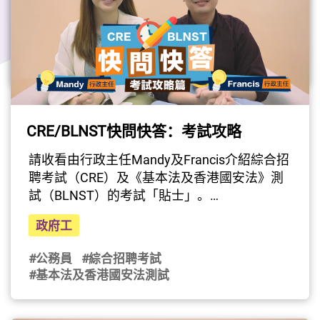
政府工
式遞交的申請將不獲處理。查詢 ：電
話： (852) 2537 6429 / 電郵：
#公務員
#綜合招聘考試
csbcseu@csb.gov.hk請瀏覽公務員事務局網頁
#基本法及香港國安法測試
（www.csb.gov.hk/chi/cre.html）查閱有關詳
情。
CRE/BLNST快問快答：考試攻略
請收看由行政主任Mandy及Francis介紹綜合招
聘考試（CRE）及《基本法及香港國安法》測
試（BLNST）的考試「貼士」。
（影片由公務員事務局提供）
政府工
#公務員
#綜合招聘考試
#基本法及香港國安法測試