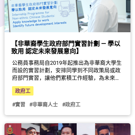
【非華裔學生政府部門實習計劃 — 學以
致用 認定未來發展意向】
公務員事務局自2019年起推出為非華裔大學生
而設的實習計劃，安排同學到不同政策局或政
府部門實習，讓他們累積工作經驗，為未來生
涯規劃做好準備。公務員事務局會參考同學的
政府工
所修科目，盡量安排一個能夠讓他們實踐相關
學術知識的工作崗位實習。實習生Sheik 
#實習
#非華裔人士
#政府工
Mahmood Afif (Afif)獲派到數字政策辦公室，
協助智慧政府創新實驗室的日常運作，包括編
寫電腦程式以分析已收集的人工智能方案。於
大學修讀計算機工程的Afif認為，實習工作範