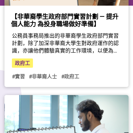
【非華裔學生政府部門實習計劃 — 提升
個人能力 為投身職場做好準備】
公務員事務局推出的非華裔學生政府部門實習
計劃，除了加深非華裔大學生對政府運作的認
識，亦讓他們體驗真實的工作環境，以便為未
來的事業發展作好裝備。實習生Lama Sujata 
政府工
(Sujata)獲派到康樂及文化事務署藝術節辦事
處，實習期間參與宣傳品設計、藝人接待及場
#實習
#非華裔人士
#政府工
地協調等支援節目籌備的後勤工作，過程中
Sujata更熟習設計及影像處理軟件的應用，同
時增加她對活動策劃的認識，對未來投身職場
有很大幫助。她亦在實習中發現自己比較喜歡
能夠結合公共互動及實務操作的工作，公務員
隊伍當中亦不乏這類職位，令她有興趣在畢業
後加入公務員團隊。請收看Sujata的分享。
（影片由公務員事務局提供）