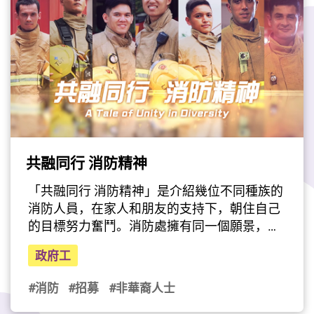
疇跟他就讀的學科息息相關，令他能學以致用
之餘，亦加強他於科技相關行業發展的意向，
他亦非常推薦其他非華裔學生參加這個實習計
劃。想了解更多Afif在數字政策辦公室實習的
經驗和得着，請收看Afif的分享。
（影片由公務員事務局提供）
共融同行 消防精神
最後更新日期: 2026年04月20日
「共融同行 消防精神」是介紹幾位不同種族的
消防人員，在家人和朋友的支持下，朝住自己
的目標努力奮鬥。消防處擁有同一個願景，竭
力維護一個有多元文化的社會。消防處會繼續
政府工
致力推動文化共融，歡迎更多來自不同種族的
人士加入消防處，為香港市民服務。「消防處
#消防
#招募
#非華裔人士
目前有多位少數族裔的消防員和救護員，他們
的種族背景包括巴基斯坦、菲律賓、越南等