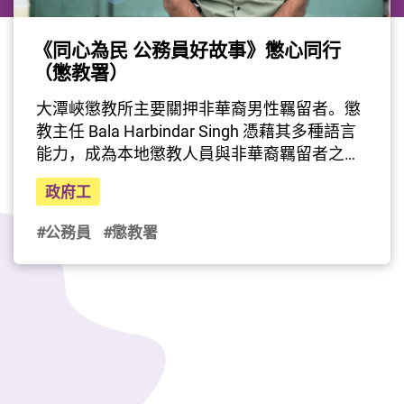
《同心為民 公務員好故事》懲心同行
（懲教署）
最後更新日期: 2026年05月19日
大潭峽懲教所主要關押非華裔男性羈留者。懲
教主任 Bala Harbindar Singh 憑藉其多種語言
能力，成為本地懲教人員與非華裔羈留者之間
重要的溝通橋樑。他公平公正、耐心溝通的處
政府工
事方式，亦成為同事的學習榜樣。
公務員事務局與香港電台攜手製作電視節目
#公務員
#懲教署
《同心為民 公務員好故事》，精選10位公務員
事務局局長嘉許狀得獎者的感人故事。節目早
前已於港台電視31首播，現誠邀大家一同於網
上重溫。（影片由公務員事務局提供）