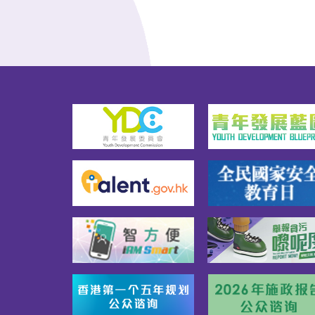
片作品第四组：亲子组短片作
工智
品各参赛组别均设冠、亚、季
类别
军各一名及优异奖五名：冠
智能
军：港币5,000元购物礼券亚
那些
军：港币3,000元购物礼券季
方面
军：港币2,000元购物礼券优异
品。
奖：每份港币500元购物礼券每
奖由
位得奖者／每个得奖组别亦会
名，
获得地政总署吉祥物「地宝
宝」的纪念品一套。所有参赛
者将获发电子参赛证书。此
外，所有得奖者将获颁纸本奖
状。比赛结果将于2027年第一
季在地政总署网站、
hkmapping Facebook及
Instagram专页内公布。得奖者
将接获电邮通知结果及领奖事
宜。