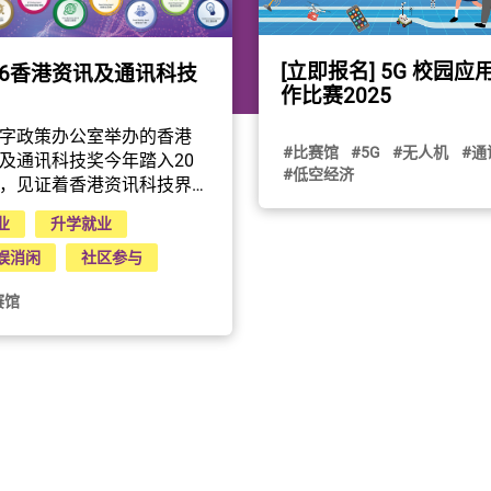
[立即报名] 5G 校园应
26香港资讯及通讯科技
作比赛2025
字政策办公室举办的香港
#比赛馆
#5G
#无人机
#通
及通讯科技奖今年踏入20
#低空经济
，见证着香港资讯科技界
载的卓越成就。奖项旨在
业
升学就业
及推广优秀的资讯及通讯
发明和应用，以鼓励香港
娱消闲
社区参与
精英和企业不断追求创新
赛馆
越，谋求更佳和更具创意
案，满足企业的营运需
造福社会。2026香港资讯
讯科技奖设有8个奖项类
每个类别均设有一个大
而最终评审委员会会再从8
奖中甄选出「全年大
。此外，为了激发更多人