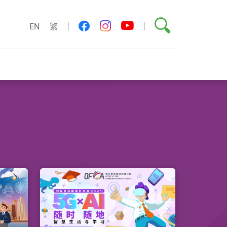
搜索
youtube
facebook
instagram
EN
繁