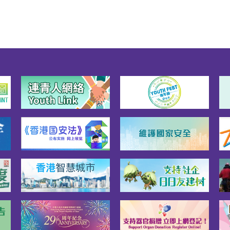
能的创新应用，每个奖项
都会选出一个「最佳人工
应用」奖，以彰显并表扬
在相关范畴应用人工智能
取得杰出成就的参赛作
2026香港资讯及通讯科技
即日起至7月20日接受报
费用全免！