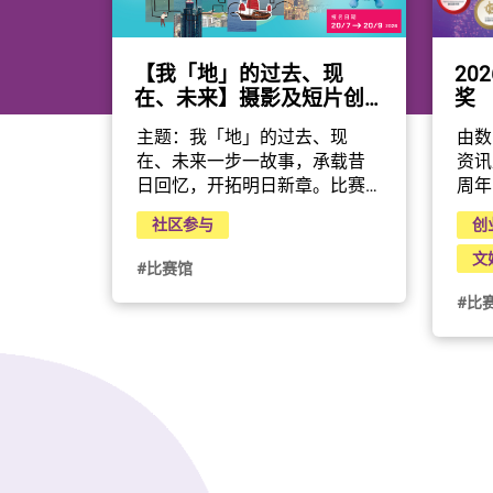
【我「地」的过去、现
20
在、未来】摄影及短片创
奖
作比赛
主题：我「地」的过去、现
由数
在、未来一步一故事，承载昔
资讯
日回忆，开拓明日新章。比赛
周年
目的：地政总署将于2027年庆
二十
社区参与
创
祝成立45周年！请从你的视角
表扬
出发，运用镜头捕捉地景蜕变
科技
文
#比赛馆
和城郊共融，记录我们与土地
业界
#比
及建筑的连系，展现当中的故
和卓
事与情怀，以及对未来的展
的方
望。报名日期：2026年7月20
要，
日至9月20日比赛及报名详情：
及通
https://www.landsd.gov.hk/sc/
别。
45a.html参赛组别： 第一组：
奖，
公开组相片作品第二组：公开
个大
组短片作品第三组：亲子组相
奖」