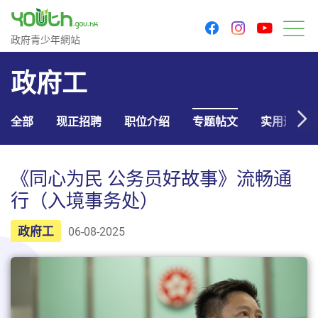
youtu
facebook
instagram
政府青少年网站
政府青少年網站
菜
政府工
全部
现正招聘
职位介绍
专题帖文
实用连结
《同心为民 公务员好故事》流畅通
行（入境事务处）
政府工
06-08-2025