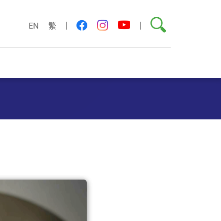
搜索
youtube
facebook
instagram
EN
繁
）