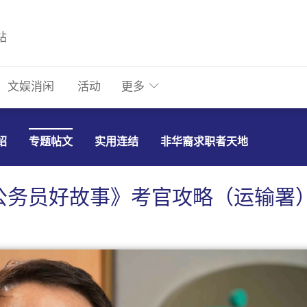
站
文娱消闲
活动
更多
绍
专题帖文
实用连结
非华裔求职者天地
公务员好故事》考官攻略（运输署