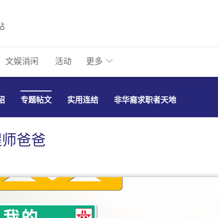
站
文娱消闲
活动
更多
绍
专题帖文
实用连结
非华裔求职者天地
程师爸爸