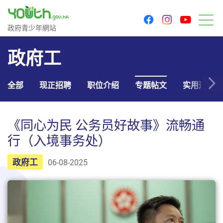
youtu
facebook
instagram
政府青少年网站
政府青少年網站
菜
政府工
全部
现正招聘
职位介绍
专题帖文
实用连结
《同心为民 公务员好故事》流畅通
行（入境事务处）
政府工
06-08-2025