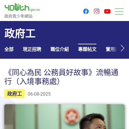
youtu
facebook
instagram
政府青少年網站
政府青少年網站
目
政府工
全部
現正招聘
職位介紹
專題帖文
實用連結
《同心為民 公務員好故事》流暢通
行（入境事務處）
政府工
06-08-2025