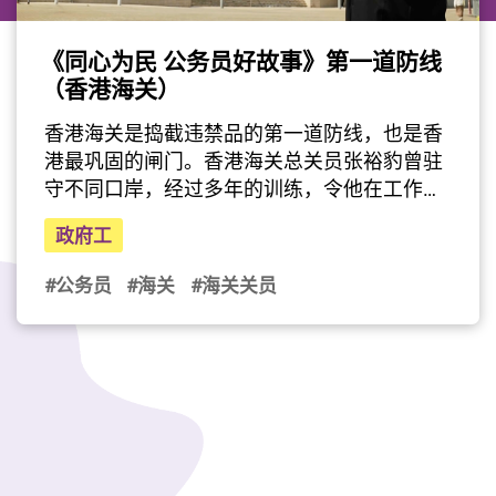
《同心为民 公务员好故事》第一道防线
（香港海关）
最后更新日期: 2025年05月28日
香港海关是捣截违禁品的第一道防线，也是香
港最巩固的闸门。香港海关总关员张裕豹曾驻
守不同口岸，经过多年的训练，令他在工作能
细心观察外，亦能保持高度警觉性，表现出刚
政府工
毅精神。但他亦有「柔」的一面：他会关心市
民需要，用同理心去执行任务，令同事及市民
#公务员
#海关
#海关关员
对他的工作都予以肯定。除了日常职务，张裕
豹也曾担任不少支援工作，时常提出改善工作
流程的建议。这种勇于尝试及表达的精神，正
好能表现现今公务员的工作态度。
（影片由公务员事务局提供）