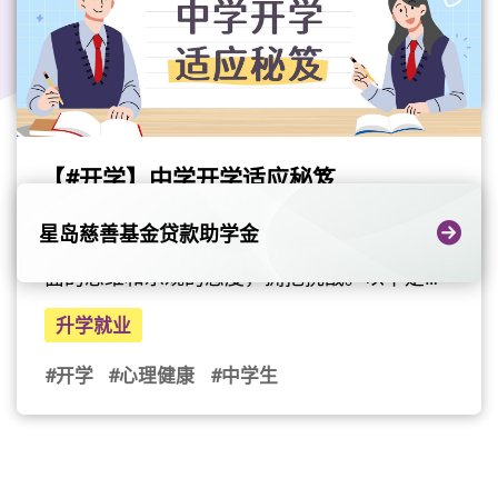
升学就业
有小休让自己安静下来调节呼吸放慢呼吸呼气
作出优化，加入大量职专教育元素，以便同学
时间比吸气时间长，能引起身体放松反应有时
衔接职专课程，并强化学生就业能力。
#中学生
#升学
刻意专注在呼吸上，或会反而变得紧绷局促，
课程对象应用教育文凭课程的对象是中六离校
此时只要轻松呼吸便可，无需强迫自己即时要
生或已年满21岁的成年人士。开办课程院校应
遵循某种特定的呼吸模式与人连系即使只是作
用教育文凭课程由以下的自资高等教育联盟成
简短倾诉，也能增添心理力量，并能消除寂寞
员院校提供。你可按院校查看课程资料：岭南
【#开学】中学开学适应秘笈
感多重对策想像可能出现的不同情况，例如温
大学持续进修学院香港浸会大学持续教育学院
习进度比预期慢，预备相应对策，能增添信心
香港科技专上书院香港都会大学李嘉诚专业进
开学在即，同学们，你们准备好重返校园了
星岛慈善基金贷款助学金
和能力感想像完成DSE后的自己心情轻松有时
修学院香港专业进修学校明爱社区书院香港伍
吗？ 新学年、新环境，确实需要同学们抱著正
间奖励自己庆幸自己没有放弃，欣赏自己能坚
伦贡学院报读方法全日制课程：应用教育文凭
面的思维和乐观的态度，拥抱挑战。以下是小
持完成考试收获了一次深刻的应付困难经验告
全日制课程通常分阶段招生，须透过网上申请
编为你辑选的开学秘笈，让你为新学年的新开
最后更新日期: 2020年09月27日
升学就业
别中学阶段，新的生活或有更加多适合自己的
系统办理报名手续。兼读制课程：应用教育文
始做好准备。开学秘笈 1 - 【升中打打气】升
选择每个人面对压力时的反应都不同，如果有
凭兼读制课程会由个别院校自行收生，有兴趣
上中学，面对全新的环境和学习要求，难免会
#开学
#心理健康
#中学生
需要，记得向专业人士寻求协助和辅导！照顾
报读人士，可直接向有关院校报名。按此了解
感到紧张和有压力，但不要担心！事实上，升
好心灵健康之余，身体都要同样健康，大家亦
更多。学费发还应用教育文凭学费发还为合资
中需要时间适应，乐观做人，难关总会过，好
可参考衞生署的学生应对香港中学文凭试的健
格的学员提供学费发还的资助。符合资格的学
好享受多姿多彩的中学生活吧！>>> 为升中嘅
康资讯及建议，内容包括健康贴士、网上资源
员在学年结束后可获发还30%、50%或100%实
同学仔打打气开学秘笈 2 -【开学Get set, Go】
及其他相关政府资源，帮助同学应对在考试季
际已缴付的学费。按此了解学费及其他资助安