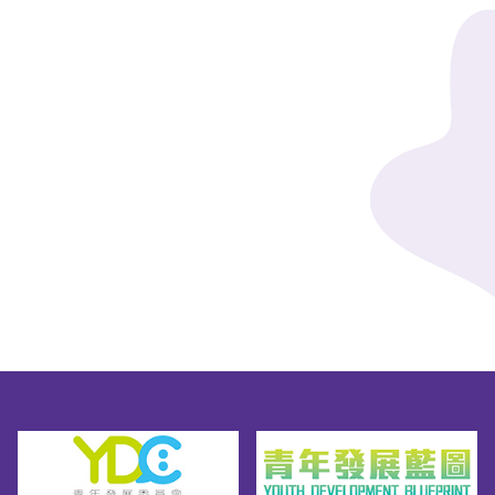
面对开学新环境的各种挑战，你可以做些什
节时期面对的挑战！更多相关连结衞生署学生
排。资料来源及有用连结教育局 - 应用教育文
么？1. 及早做好准备 – 上课前先备课，预习老
健康服务 - 情绪健康小锦囊 - 考试减压教育局校
凭课程自资高等教育联盟网站应用教育文凭网
师将会教的内容2. 寻找啦啦队 – 老师/父母/社
园．好精神 - 应对公开考试压力相关资源 陪我
站在职家庭及学生资助事务处 - 应用教育文凭
工都会乐意帮我3. 学习放松自己 – 深呼吸、肌
讲Shall We Talk - DSE压力处理
学费发还
肉松弛练习。>>> 更多请浏览 开学Get set, Go!
开学秘笈 3 -【保持身心健康】除了备课，大家
亦应保持身心健康，养成预防和纾缓压力的好
习惯，全方位照顾好你的身体及心灵！>>> 更
多请浏览 预防和纾缓压力的7个好习惯遇到困
难时，随时都可以找到支援！要找好帮手？别
忘了他们！除了老师和家长外，很多机构也乐
于聆听大家的心事！YouthCan已经准备好一系
列的信息图表和影片向你传授开学秘笈，更多
请浏览「爱‧返学之开学秘笈」。只要你愿意
抱著正面的思维和乐观的态度投入中学生活，
你能够活得精彩！你一定做得到！如欲了解更
多，请浏览衞生署学生健康服务网页。