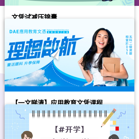
文凭试减压锦囊
今年的香港中学文凭试（文凭试）即将开考，
应届考生准备好大展身手了吗？除了熟读课本
知识应对试题，同时都要留意自己身心状态，
如果压力过大，有机会影响身体、情绪等，亦
升学就业
都会令专注力下降，所以当压力讯号出现就要
多加留意！即睇以下由衞生署提供给DSE考生
#文凭试
#心理健康
#中学生
的精神健康建议，一起练习应对考试压力！释
放压力留意身体压力讯号，例如呼吸变急促、
双手颤抖等，要及早减压运动能有效降低焦
虑，并且有助提升整体能量将大温习目标分拆
【一文睇清】应用教育文凭课程
成小目标，并逐一完成写下对自己有效的舒缓
压力方法， 例如伸展运动、哼唱、洗澡等，并
教育局于2023/24学年推出应用教育文凭课
加以运用学习放松用身体动作来带动心情：把
程，以取代毅进文凭课程，继续为中六离校生
两边嘴角轻微向上扬，像微笑放松手掌和手指
和成年学员提供另一学习途径，以取得就业和
做身心松弛练习时间表不要安排得太紧凑，要
进修所需的正式学历。新课程在设计及内容上