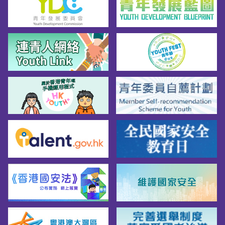
傳譯測試及面試小貼士*
