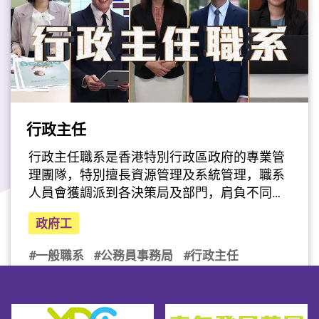
取得及格成績。（註： 申請人必須在法定語文
主任筆試中取得及格成績）

筆試詳情合資格的申請人將獲邀參加法定語文
主任筆試。這項筆試的範圍包括中英文應用寫
作和中英翻譯。公務員事務局會在筆試及格的
申請人當中，按筆試成績挑選申請人參加傳譯
考試及面試。未獲挑選參加傳譯考試及面試的
行政主任
最後更新日期: 2025年04月15日
申請人，會在筆試結束後八至十星期接獲書面
通知。由於審核所有申請需時，申請人即使獲
行政主任職系是香港特別行政區政府的專業管
邀參加法定語文主任筆試，也不表示已符合入
理團隊，特別擅長資源管理及系統管理，職系
職條件。

人員會獲調派到各決策局及部門，肩負不同種
筆試應試攻略*

類職務，是政府推行政策及計劃的主要骨幹。
政府工
行政主任除了要有強的分析力和判斷力，良好
的人際關係和溝通技巧外，還要具備多方面的
#一般職系
#公務員事務局
#行政主任
才能和富創意的思維，最重要是認同職系的抱
攻略1︰平日根基要打穩

負  ─  服務香港社會，為公營機構提供最高質
攻略2︰應試答題勿慌忙

素的專業管理服務。職系架構
攻略3︰筆試前夕準備清單
