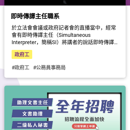
即時傳譯主任職系
於立法會會議或政府記者會的直播當中，經常
會有即時傳譯主任（Simultaneous 
Interpreter，簡稱SI）將講者的說話即時傳譯
為另一種語言。即時傳譯主任順暢的傳譯及內
政府工
容準確易明，全賴日常打好基本功及接受持續
培訓。即時傳譯主任入職後要先接受基本培
#政府工
#公務員事務局
訓，包括傳譯前準備方法（例如洞悉會議文件
的重點），以及傳譯時所用到的技巧（例如先
撮要、後複述）。即時傳譯主任的工作需要不
少事前準備，亦要求臨場發揮，所以要熟讀會
議文件，飽覽相關報道及評論文章，以及預備
有可能用到的專有名詞翻譯，傳譯時便可以得
心應手。想知更多加入即時傳譯主任職系的工
作及相關資訊，請收看即時傳譯主任Edmund
的分享。（影片由公務員事務局提供）