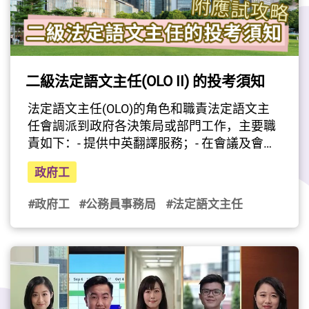
二級法定語文主任(OLO II) 的投考須知
法定語文主任(OLO)的角色和職責法定語文主
任會調派到政府各決策局或部門工作，主要職
責如下：- 提供中英翻譯服務；- 在會議及會談
中擔任英語/廣東話/普通話傳譯；- 以中英文撰
政府工
寫會議記錄；- 提供各項語文支援服務，例如
草擬和審核中英文文件，並就中英文的應用提
#政府工
#公務員事務局
#法定語文主任
供意見；以及- 協助辦公室的管理。

入職條件1. 持有香港任何一所大學頒授的學士
學位，或具備同等學歷；  2. 在綜合招聘考試
兩張語文試卷（中文運用和英文運用）中取得
二級成績，或具備同等成績；及3. 在《基本法
及香港國安法》測試（學位／專業程度職系）