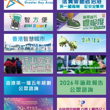
 *摘自公務員事務局Facebook 專頁

薪酬待遇1. 起薪點︰總薪級表第14點，即每月
港幣$32,430元2. 例假︰每年18天例假3. 附帶
福利：醫療及牙科福利；房屋福利

詳情請瀏覽公務員事務局網站。