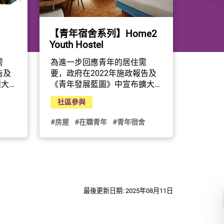
【青年宿舍系列】Home2
Youth Hostel
為進一步回應青年的居住需
需
要，政府在2022年施政報告及
告及
《青年發展藍圖》中宣布擴大
擴大
青年宿舍計劃，資助非政府機
府機
社區參與
構租用合適酒店和旅館並將房
將房
間轉作青年宿舍用途。

T 
#房屋
#在職青年
#青年宿舍
「Home2 Youth Hostel」為青
設於九
年宿舍計劃下其中一個項目，
東方
由香港菁英會主理，並獲荃灣
限公
西如心酒店支持，將部份房間
出，
發展為青年宿舍。「Home2 
160
Youth Hostel」位於荃灣西如心
時申
最後更新日期: 2025年08月11日
酒店內的部分樓層，提供4種房
及設
間類型，適合不同青年居住。

是透
動和