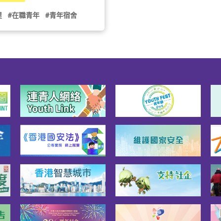
他們對國家及世界的認
實習計劃，加強青年租戶
用合適酒店和旅館並將房
並會邀請青年租戶參與籌
家發展機遇的了解，並會
屋
#在職青年
#青年宿舍
作青年宿舍用途。

動，讓他們發揮才能和提
理財課程、職業發展工作
學舍」位於深水埗鴨寮街
社區的歸屬感。此外，天
心理健康講座等活動，為
及88號，是由劉葉淑婉紀念
居民服務協會基金會有限
提供不同方面的自我增值
基金有限公司推出的青年
會定期舉辦義工服務，鼓
援服務。此外，仁愛堂有
，提供兩種房型選擇，可
年租戶多關心社區，從而
司會組織青年服務隊，邀
人或兩人同時申請入住。
主人翁意識。基本申請資
年共同策劃社區活動，並
在享受市值較低的租金的
 申請人必須為香港永久性居
期安排不同類型的義工服
，必須回饋社會，積極參
並於截止申請日期當日，
鼓勵他們貢獻社會，從而
會公益活動，為鄰里社區
年滿十八但未滿三十一歲- 
對社會的歸屬感和責任感
。

為在職人士（全職／兼職
本申請資格- 申請人必須為
按此瀏覽房間及設施

僱均可）- 一人申請者的收
永久性居民，並於截止申
平，不得超過港幣
期當日，必須年滿十八但
申請資格

8,000，而二人申請者的收入
三十一歲- 必須為在職人士
申請人必須為香港永久性居
，不得超過一人申請者的
職／兼職／自僱均可）- 一
並於截止申請日期當日，
- 一人申請者和二人申請者
請者的收入水平，不得超
年滿十八但未滿三十一歲- 
資產淨值分別不得超過港
幣$28,000，而二人申請
為在職人士（全職／兼職
9萬8千元及港幣79萬6千元- 
入水平，不得超過一人申
僱均可，惟全日制學生不
獨自或共同擁有任何在港
的一倍- 一人申請者和二人
格）- 一人申請者的收入水
物業，或以公司名義持 有
者的總資產淨值分別不得