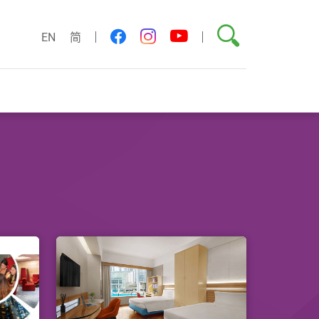
搜尋
youtube
facebook
instagram
EN
简