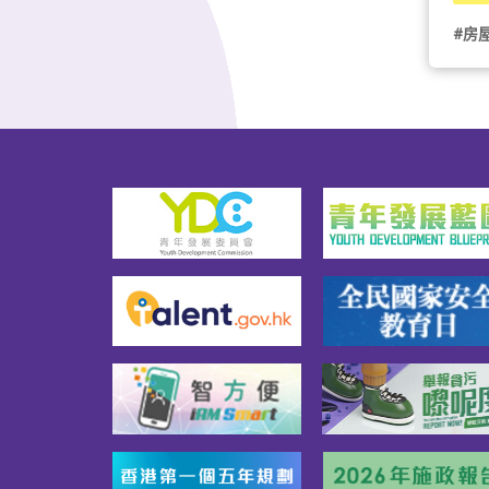
加強
社交網絡。項目另一個特點是
構租
識，
透過推出V-Mile計劃，鼓勵青年
#房
間轉
辦活
租戶積極參與東華三院認可的
「仲
升對
增值活動及社區服務，或自發
86
水圍
組織活動，以促進其個人才能
慈善
公司
發展、培養身心素養以及建立
宿舍
勵青
正確的價值觀等，讓青年租戶
供一
建立
能在自我增值和發展的同時，
青年
格-
亦可擴闊個人及社交網絡，以
同時
民，
至回饋社會。基本申請資格- 申
與社
必須
請人必須為香港永久性居民，
服務
必須
並於申請當日必須年滿18歲但
>>
／自
未滿31歲- 必須為在職人士（全
入水
職／兼職／自僱均可）- 一人申
基本
$2
請者的收入水平，不得超過港
- 
水平
幣$29,200，而二人申請者的收
民，
一倍
入水平，不得超過港幣$58,400- 
必須
的總
一人申請者和二人申請者的總
必須
幣3
資產淨值分別不得超過港幣
／自
不得
$404,000及港幣$808,000- 不得
合資
住宅