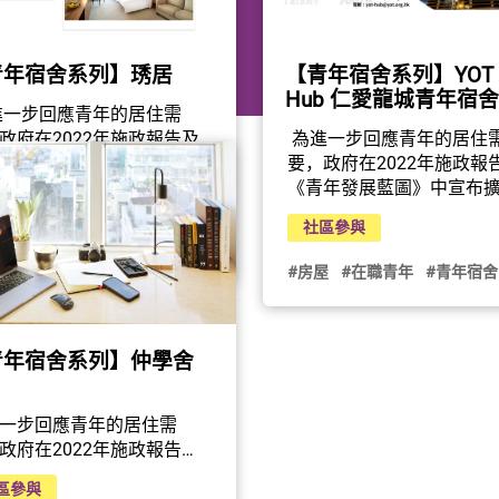
青年宿舍系列】琇居
【青年宿舍系列】YOT
Hub 仁愛龍城青年宿舍
進一步回應青年的居住需
政府在2022年施政報告及
 為進一步回應青年的居住
年發展藍圖》中宣布擴大
要，政府在2022年施政報
宿舍計劃，資助非政府機
《青年發展藍圖》中宣布
區參與
用合適酒店和旅館並將房
青年宿舍計劃，資助非政
社區參與
作青年宿舍用途。「琇
構租用合適酒店和旅館並
屋
#在職青年
#青年宿舍
設於天水圍天秀路8號，原
間轉作青年宿舍用途。「YO
#房屋
#在職青年
#青年宿舍
天水圍悅品酒店。項目由
Hub仁愛龍城青年宿舍」
圍居民服務協會基金會有
龍城沙浦道30-38號的富豪
司與億京發展及策劃有限
酒店內。項目由仁愛堂有
青年宿舍系列】仲學舍
合作推出，共有336個房
司與富豪酒店集團合作推
可提供最多672個宿位，供
共有80個房間，可提供最多
或兩人同時申請入住。琇
個宿位，供一人或兩人同
一步回應青年的居住需
其中一個特色是透過提供
請入住。>>按此瀏覽房間
政府在2022年施政報告及
類型的培訓和文化交流活
施YOT Hub其中一個特色
年發展藍圖》中宣布擴大
協助青年租戶擴闊視野和
過提供培訓課程、交流活
區參與
宿舍計劃，資助非政府機