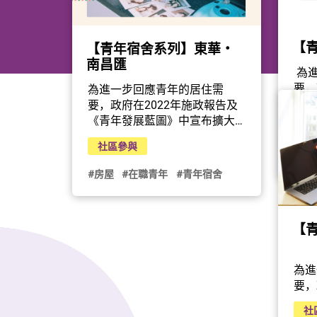
【
【青年宿舍系列】東華‧
南昌匯
 為
要，
為進一步回應青年的居住需
《青
要，政府在2022年施政報告及
青年
《青年發展藍圖》中宣布擴大
社
構租
青年宿舍計劃，資助非政府機
社區參與
間轉
構租用合適酒店和旅館並將房
#房
居」
間轉作青年宿舍用途。「東
#房屋
#在職青年
#青年宿舍
址為
華‧南昌匯」位於深水埗通州
天水
街280號，由東華三院與香港小
限公
輪（集團）有限公司合作推
【
公司
出，提供最多676個宿位。東華
間，
三院為項目注入「縱向型青年
一人
社區」的概念，期望青年租戶
為進
居的
除了可以享有自住的地方外，
要，
不同
亦可在共享空間與其他租戶互
《青
動，
動，從而建立一個互助互信的
社
青年