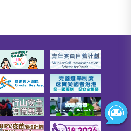
基本申請資格

對國
- 申請人必須為香港永久性居
舉辦
民，並於截止申請日期當日，
坊和
必須年滿十八但未滿三十一歲- 
青年
必須為在職人士（全職／兼職
及支
／自僱均可，惟全日制學生不
限公
合資格）- 一人申請者的收入水
請青
平，不得超過18至30歲就業人
會定
士每月就業收入的第75百份值
務，
（現時數據為$26,000），而二
建立
人申請者的收入水平，不得超
。基
過一人申請者的一倍- 一人申請
香港
者和二人申請者的總資產淨值
請日
分別不得超過港幣 39 萬元及港
未滿
幣 78 萬元- 不擁有任何在香港
（全
的住宅物業- 如果是公屋住戶，
人申
不會因為入住青年宿舍而導致
過港
有關公屋或中轉屋空置- 未曾居
者的收
住在政府青年宿舍計劃下的青
請者
年宿舍合共超過三年

申請
詳情及申請

超過