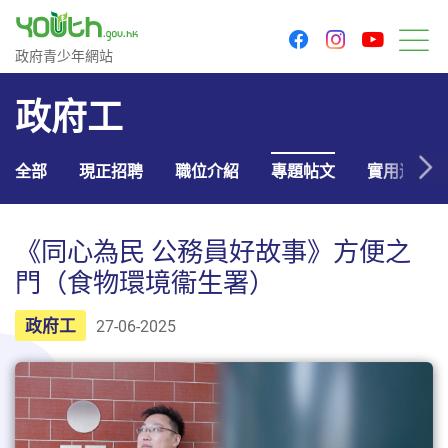
youtu
facebook
instagram
政府青少年網站
政府青少年網站
目
政府工
全部
現正招聘
職位介紹
專題帖文
實用連結
《同心為民 公務員好故事》方便之
門（食物環境衞生署）
政府工
27-06-2025