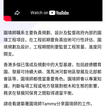
園境師職系主要負責規劃、設計及監督政府內部的園
境工程項目，在工程前期要負責技術可行性評估、園
境規劃及設計，工程期間則要監督工程質量、進度同
開支。
香港多個已落成及規劃中的大型基建，包括啟德體育
園、發展可持續大嶼、落馬洲河套地區發展及北部都
會區等，園境師都擔當重要角色。園境師會以專業知
識，判斷每項工程或地方發展對樹木和生態的影響，
務求在發展同保育之間取得適當平衡。
請收看建築署園境師Tammy分享園境師的工作。