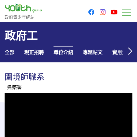
youtu
facebook
instagram
政府青少年網站
政府青少年網站
目
政府工
全部
現正招聘
職位介紹
專題帖文
實用連結
園境師職系
建築署