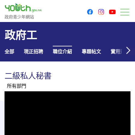
youtu
facebook
instagram
政府青少年網站
政府青少年網站
目
政府工
全部
現正招聘
職位介紹
專題帖文
實用連結
二級私人秘書
所有部門