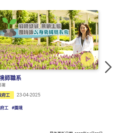
Nex
境師職系
飛機技術
築署
政府飛行服務
23-04-2025
2
政府工
政府工
政府工
#園境
#政府工
#政