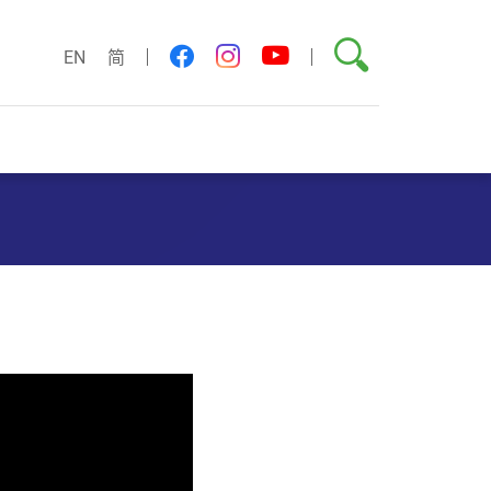
搜尋
youtube
facebook
instagram
EN
简