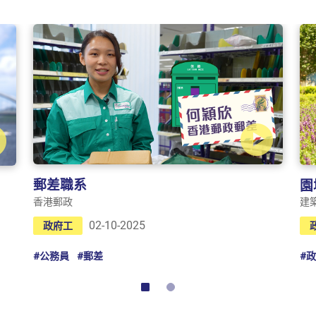
郵差職系
園
香港郵政
建
02-10-2025
政府工
#公務員
#郵差
#
2