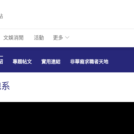
站
文娛消閒
活動
更多
紹
專題帖文
實用連結
非華裔求職者天地
職系