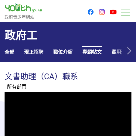
youtu
facebook
instagram
政府青少年網站
政府青少年網站
目
政府工
全部
現正招聘
職位介紹
專題帖文
實用連結
文書助理（CA）職系
所有部門