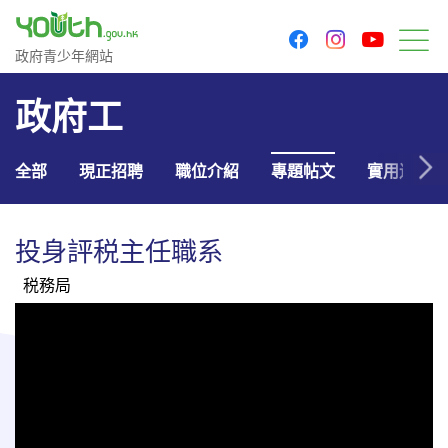
youtu
facebook
instagram
政府青少年網站
政府青少年網站
目
政府工
全部
現正招聘
職位介紹
專題帖文
實用連結
投身評税主任職系
税務局