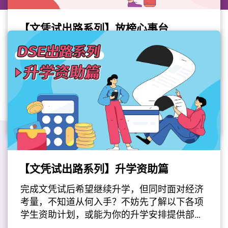
【文凭试出路系列】放榜心事台
每逢文凭试放榜，不少同学都会因担心成绩而
感到焦虑；而放榜后的结果亦可能与自己或家
人的预期有所差异，从而带来更大的压力。面
对焦虑和压力时，每个人的反应都不同。当情
升学就业
绪长时间得不到纾解，身体、情绪、思维和行
为都可能出现各种压力讯号。当您察觉这些讯
#文凭试出路
#放榜
#心理健康
号愈来愈多或愈趋明显时，或许需要寻求专业
人士的协助。社会上有不少社福机构愿意聆听
年青人的需要，并提供情绪支援、升学资讯及
其他相关协助，让同学在这段重要时期获得适
【文凭试出路系列】升学资助篇
最后更新日期: 2026年07月16日
切的支持。当中，教育局整合了一系列应对放
榜压力的相关资源，为同学提供方法帮助自己
完成文凭试后希望继续升学，但同时面对经济
纾缓紧张的情绪。此外，医务衞生局及精神健
考量，不知道从何入手？不妨先了解以下各项
康咨询委员会推行的「陪我讲 Shall We Talk」
学生资助计划，或能为你的升学安排提供部分
计划，亦为学生整理了一系列与精神健康相关
经济上的支援 –本地升学资助若你计划在本地