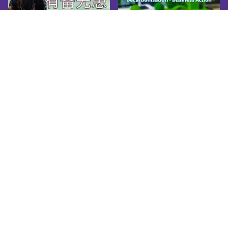
进修所需的正式学历（相当于香港中学文凭试
5科第2级（包括中英文科））。当中，「应用
教育文凭学费发还」为合资格的学员提供学费
发还的资助。符合资格的学员在学年结束后可
获发还30%、50%或100%实际已缴付的学费。
2. 指定夜间成人教育课程资助计划政府资助成
年学员修读由认可办学机构于指定中心开办的
夜间中学（即中一至中六）课程。符合资格的
学员在学年结束后可获发还30%、50%或100%
已缴付的学费。资料来源:在职家庭及学生资助
事务处教育局