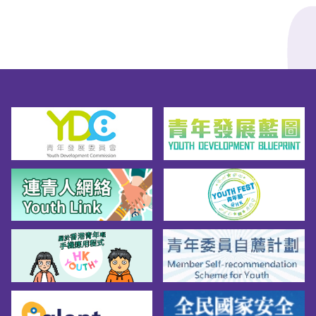
队 」网站：[按此]Facebook：[按此]Instagram
(NLSPS) 旨在配合「专上学生资助计划」
︰[按此]电话：2117 0321WhatsApp：9377 
(FASP)，提供贷款以协助就读以自资形式开办
3666电邮：ycsteens@caritassws.org.hk[服务
并经本地评审的全日制副学士学位、高级文凭
时间：星期一、二（上午10时至下午6时）星
或学士学位程度的课程的合资格学生缴付学
期三、四（下午2时至晚上10时）星期五、六
费。5. 扩展的免入息审查贷款计划 (ENLS) 旨
（下午6时至凌晨2时）星期日及公众假期休息]
在提供贷款予在香港修读指定的专上／持续进
以上资料只作参考，资料如有更新，以个别机
修及专业教育课程的合资格学生，协助他们缴
构公布为准。如有须要寻求其他机构的资料，
付学费。6. 资助专上课程及专上学生车船津贴 
可与学校社工、辅导人员等联络。资料来源︰
为在认可的院校修读全日制学士学位或以下程
教育局 - 生涯规划资讯网站教育局 - 「校园‧好
度课程，居住地点与日常上课地点距离超逾十
精神」学生精神健康资讯网站
分钟步行时间及需要乘搭公共交通工具往返学
校而同时有经济需要的学生提供车船津贴。内
地升学资助如欲到内地升学，你可以参考教育
局「内地大学升学资助计划」。此计划旨在向
前往内地修读学士学位课程的香港学生提供适
切的支援，以及确保学生不会因经济困难而无
法获得专上教育的机会。资助计划包括两部