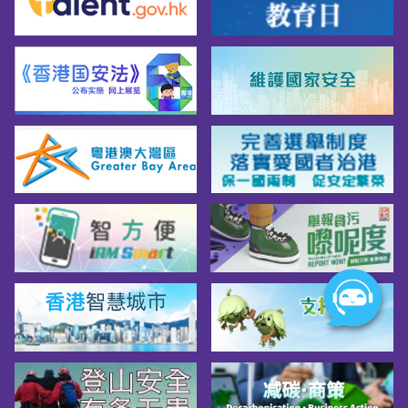
分：「经入息审查资助」及「免入息审查资
助」。资助款项会按年发放，资助年期为有关
学生于指定内地院校就讀的学士学位课程的正
常修业期。符合资格的申请人只可在同一学年
内，接受「经入息审查资助」或「免入息审查
资助」二者其一。计划不设名额上限。此外，
内地部分高校亦会设立校内奖学金、助学金或
学费减免等安排。相关详情及申请要求因院校
而异，建议直接向有意报读的院校查询最新资
讯。奖学金／助学金你可参考「奖助学金计划
搜寻」工具，查阅更多与本地、内地或海外升
学相关的奖学金及助学金资讯，从而了解不同
计划的申请要求与支援范围。本地持续进修课
程资助政府亦设有其他资助计划，支援青年自
我增值及持续进修。1. 应用教育文凭学费发还
教育局于2023/24学年推出应用教育文凭课
程，以取代毅进文凭课程，继续为中六离校生
和成年学员提供另一学习途径，以取得就业和