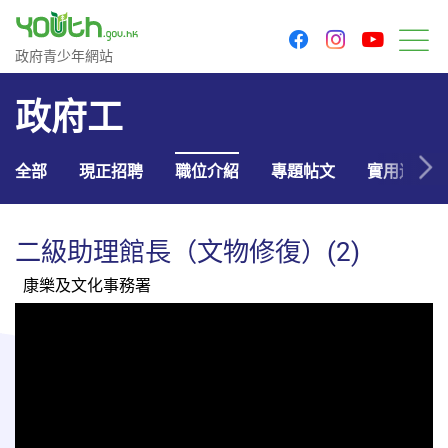
youtu
facebook
instagram
政府青少年網站
政府青少年網站
目
政府工
全部
現正招聘
職位介紹
專題帖文
實用連結
二級助理館長（文物修復）(2)
康樂及文化事務署