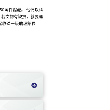
0萬件館藏。 他們以科
；若文物有缺損，就要運
起收聽一級助理館長