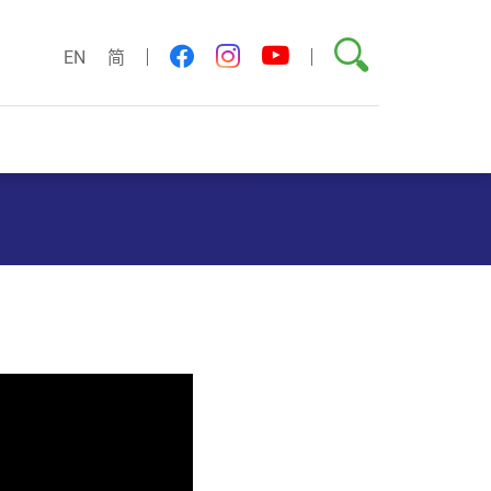
搜尋
youtube
facebook
instagram
EN
简