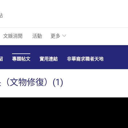
站
文娛消閒
活動
更多
紹
專題帖文
實用連結
非華裔求職者天地
（文物修復）(1)