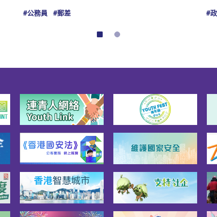
#公務員
#郵差
#
2