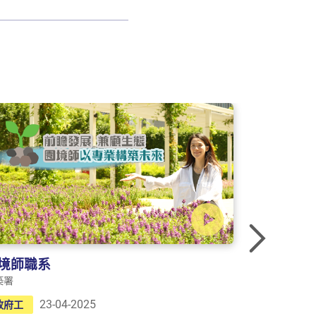
Nex
境師職系
飛機技術
築署
政府飛行服務
23-04-2025
2
政府工
政府工